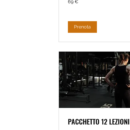
69 €
euro
Prenota
PACCHETTO 12 LEZIONI