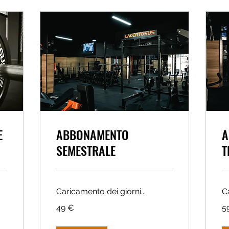
E
ABBONAMENTO
A
SEMESTRALE
T
Caricamento dei giorni...
Ca
49
59
49 €
5
euro
eu