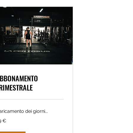
BBONAMENTO
RIMESTRALE
ricamento dei giorni...
9 €
ro